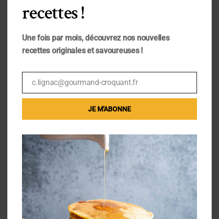
recettes !
Une fois par mois, découvrez nos nouvelles
recettes originales et savoureuses !
c.lignac@gourmand-croquant.fr
Email
JE M'ABONNE
Pain Bagels
Avr 29, 2020
|
Boulange
,
Petit-déj / Brunch
,
Plats
J’associe vraiment ces pains bagels à mes
voyages à New York, c’est le petit pain
américain pour moi 🙂 Et qui dit confinement
dit (en tout cas de mon côté) plus de temps