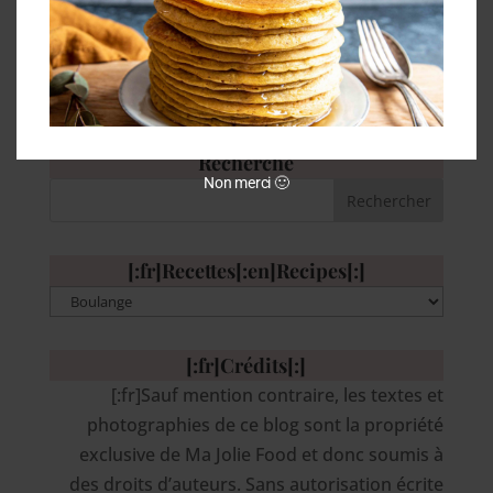
pour cuisiner ! Toutes les recettes que je
n’avais « pas le temps »...
« Entrées précédentes
Recherche
Non merci 🙂
[:fr]Recettes[:en]Recipes[:]
[:fr]Recettes[:en]Recipes[:]
[:fr]Crédits[:]
[:fr]Sauf mention contraire, les textes et
photographies de ce blog sont la propriété
exclusive de Ma Jolie Food et donc soumis à
des droits d’auteurs. Sans autorisation écrite