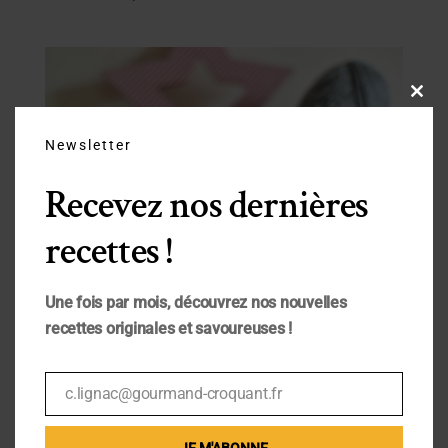
Close
this
modu
Newsletter
Recevez nos dernières
recettes !
Une fois par mois, découvrez nos nouvelles
[:fr]Pompons de Noël[:en]Christmas pompoms[:]
recettes originales et savoureuses !
Déc 3, 2016
|
DIY
[:fr] Si vous vous êtes toujours demandé
c.lignac@gourmand-croquant.fr
Email
comment créer de jolis pompons en laine, je
vous donne ici les étapes pas à pas ! Et pour