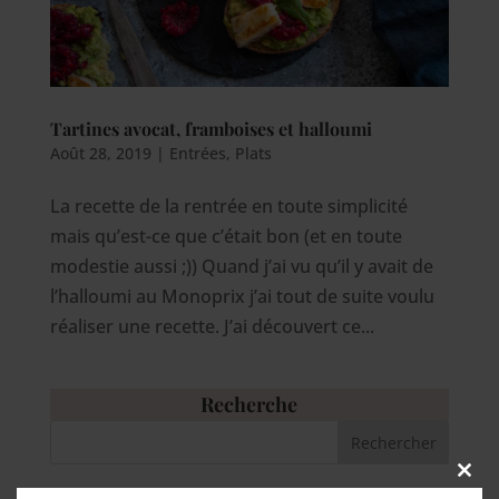
Tartines avocat, framboises et halloumi
Août 28, 2019
|
Entrées
,
Plats
La recette de la rentrée en toute simplicité
mais qu’est-ce que c’était bon (et en toute
modestie aussi ;)) Quand j’ai vu qu’il y avait de
l’halloumi au Monoprix j’ai tout de suite voulu
réaliser une recette. J’ai découvert ce...
Recherche
Close