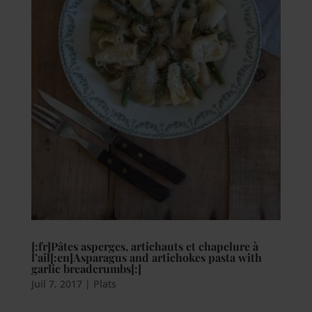
[:fr]Pâtes asperges, artichauts et chapelure à
l’ail[:en]Asparagus and artichokes pasta with
garlic breadcrumbs[:]
Juil 7, 2017
|
Plats