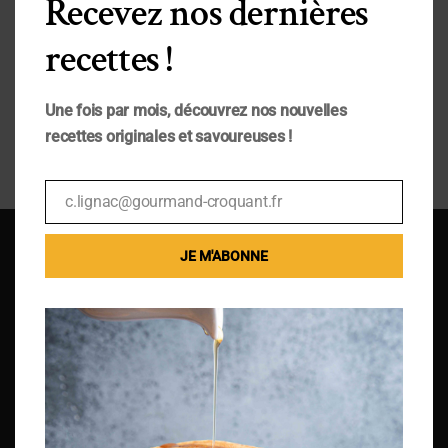
Recevez nos dernières
photographies de ce blog sont la propriété
exclusive de Ma Jolie Food et donc soumis à
recettes !
des droits d’auteurs. Sans autorisation écrite
préalable, toute reproduction ou exploitation
est strictement interdite. Merci de me
Une fois par mois, découvrez nos nouvelles
demander au préalable.[:]
recettes originales et savoureuses !
c.lignac@gourmand-croquant.fr
Email
JE M'ABONNE