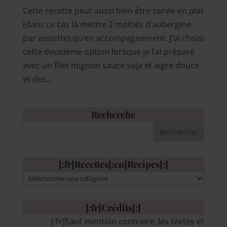
Cette recette peut aussi bien être servie en plat
(dans ce cas là mettre 2 moitiés d’aubergine
par assiette) qu’en accompagnement. J’ai choisi
cette deuxième option lorsque je l’ai préparé
avec un filet mignon sauce soja et aigre douce
et des...
Recherche
[:fr]Recettes[:en]Recipes[:]
[:fr]Recettes[:en]Recipes[:]
[:fr]Crédits[:]
[:fr]Sauf mention contraire, les textes et