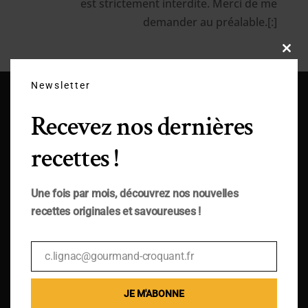
est strictement interdite. Merci de me
demander au préalable.[:]
Close
this
modu
Newsletter
Recevez nos dernières
recettes !
Une fois par mois, découvrez nos nouvelles
recettes originales et savoureuses !
c.lignac@gourmand-croquant.fr
Email
JE M'ABONNE