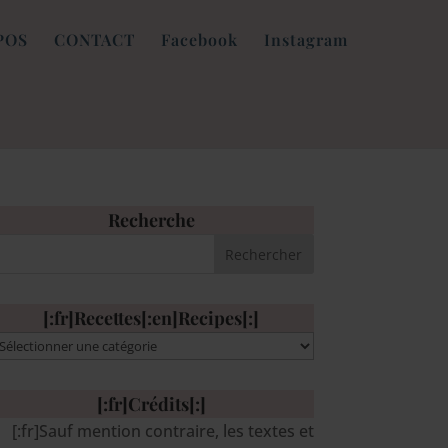
POS
CONTACT
Facebook
Instagram
Recherche
[:fr]Recettes[:en]Recipes[:]
:fr]Recettes[:en]Recipes[:]
[:fr]Crédits[:]
[:fr]Sauf mention contraire, les textes et