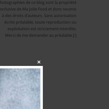
hotographies de ce blog sont la propriété
exclusive de Ma Jolie Food et donc soumis
à des droits d’auteurs. Sans autorisation
écrite préalable, toute reproduction ou
exploitation est strictement interdite.
Merci de me demander au préalable.[:]
Close
this
module