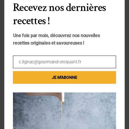
vous proposer quelques recettes light mais il y
Recevez nos dernières
aura forcément une bonne galette dans les
recettes !
parages. En attendant...
Une fois par mois, découvrez nos nouvelles
recettes originales et savoureuses !
c.lignac@gourmand-croquant.fr
Email
JE M'ABONNE
[:fr]Cake surprise de Noël[:en]Surprise
Christmas cake[:]
Déc 5, 2016
|
Desserts