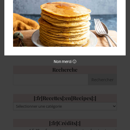
[:fr] Un gâteau surprise pour le 24 au soir ça
vous tente ? Ce gâteau chocolat pistache est
tout simplement magique! Lorsqu’on le
découpe, un joli sapin apparaît au centre! C’est
un peu le gâteau qui rend la fête de Noël
encore plus belle…J’avais vu...
Non merci 🙂
Recherche
[:fr]Recettes[:en]Recipes[:]
[:fr]Recettes[:en]Recipes[:]
[:fr]Crédits[:]