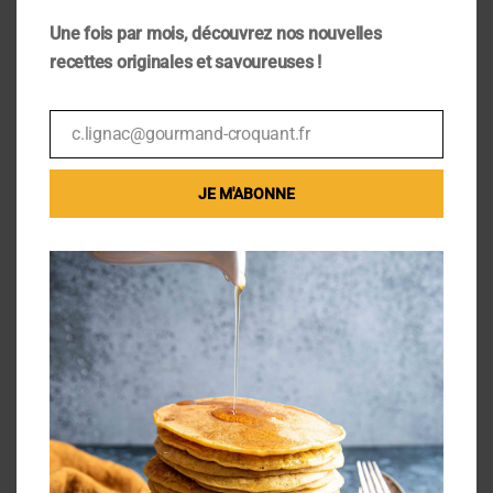
Une fois par mois, découvrez nos nouvelles
recettes originales et savoureuses !
[:]
c.lignac@gourmand-croquant.fr
Email
Rétroliens/Pings
JE M'ABONNE
Galette des rois aux framboises et pistache –
Ma Jolie Food
- […] (car j’adore cette
association, vous l’aviez peut être déjà
remarqué avec la recette de ma bûche aux
framboises et…
Poster le commentaire
Votre adresse e-mail ne sera pas publiée.
Les
champs obligatoires sont indiqués avec
*