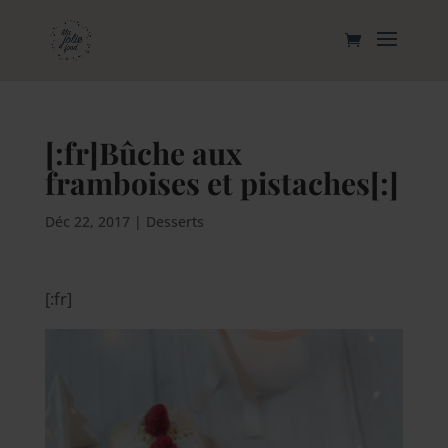
[:fr]Bûche aux
framboises et pistaches[:]
Déc 22, 2017
|
Desserts
[:fr]