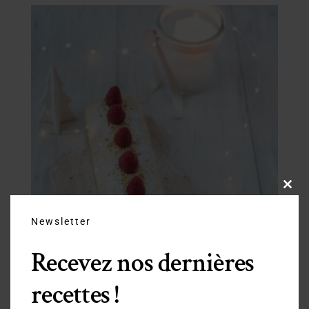
Close
this
modu
Newsletter
Recevez nos dernières
recettes !