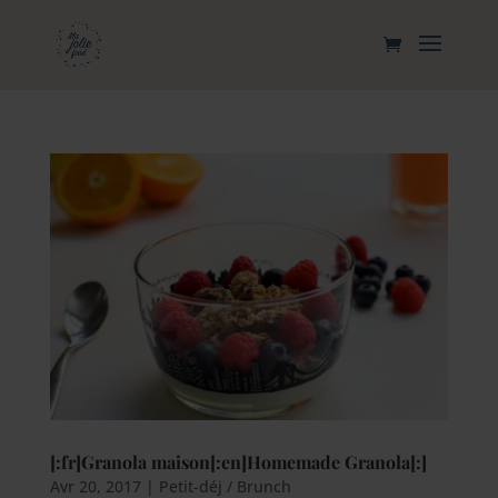
[:fr]Granola maison[:en]Homemade Granola[:]
Avr 20, 2017
|
Petit-déj / Brunch