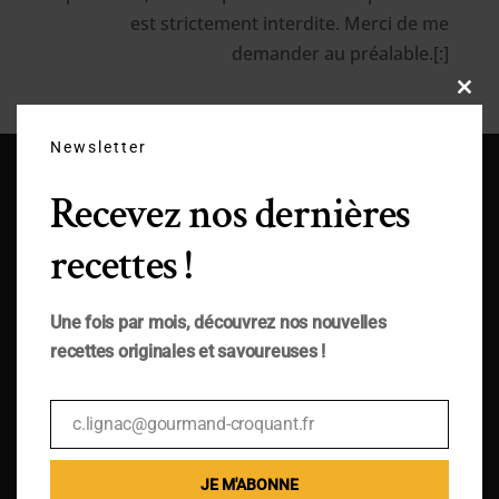
est strictement interdite. Merci de me
demander au préalable.[:]
Close
this
modu
Newsletter
Recevez nos dernières
recettes !
Une fois par mois, découvrez nos nouvelles
recettes originales et savoureuses !
c.lignac@gourmand-croquant.fr
Email
JE M'ABONNE