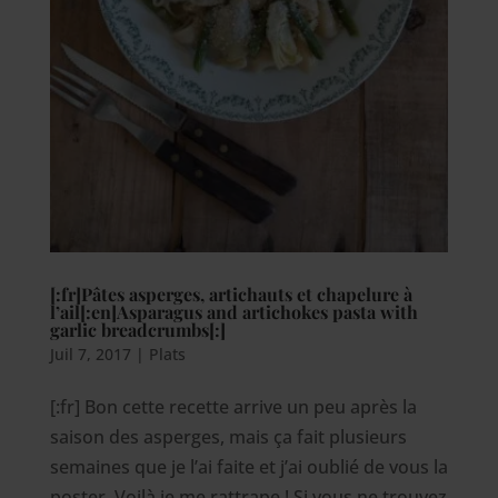
[:fr]Pâtes asperges, artichauts et chapelure à
l’ail[:en]Asparagus and artichokes pasta with
garlic breadcrumbs[:]
Juil 7, 2017
|
Plats
[:fr] Bon cette recette arrive un peu après la
saison des asperges, mais ça fait plusieurs
semaines que je l’ai faite et j’ai oublié de vous la
poster. Voilà je me rattrape ! Si vous ne trouvez