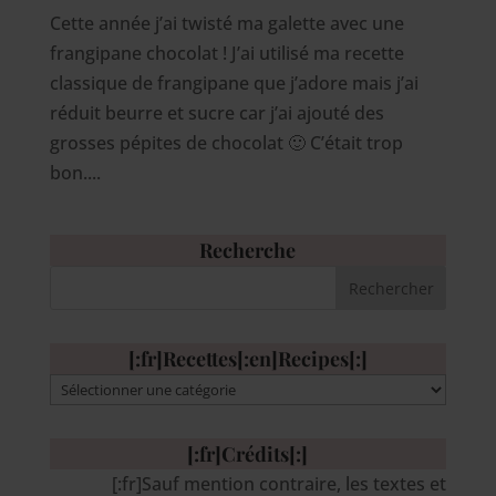
Cette année j’ai twisté ma galette avec une
frangipane chocolat ! J’ai utilisé ma recette
classique de frangipane que j’adore mais j’ai
réduit beurre et sucre car j’ai ajouté des
grosses pépites de chocolat 🙂 C’était trop
bon....
Recherche
[:fr]Recettes[:en]Recipes[:]
[:fr]Recettes[:en]Recipes[:]
[:fr]Crédits[:]
[:fr]Sauf mention contraire, les textes et