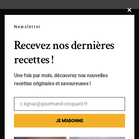
Close
this
modu
Newsletter
Recevez nos dernières
recettes !
Une fois par mois, découvrez nos nouvelles
recettes originales et savoureuses !
c.lignac@gourmand-croquant.fr
Email
JE M'ABONNE