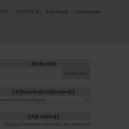
POS
CONTACT
Facebook
Instagram
Recherche
[:fr]Recettes[:en]Recipes[:]
:fr]Recettes[:en]Recipes[:]
[:fr]Crédits[:]
[:fr]Sauf mention contraire, les textes et