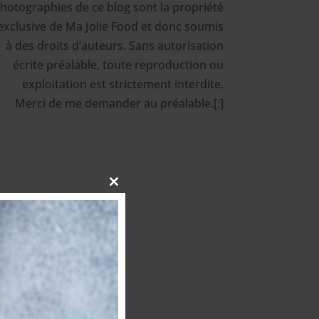
hotographies de ce blog sont la propriété
exclusive de Ma Jolie Food et donc soumis
à des droits d’auteurs. Sans autorisation
écrite préalable, toute reproduction ou
exploitation est strictement interdite.
Merci de me demander au préalable.[:]
Close
this
module