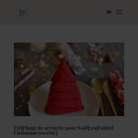
[:fr]Pliage de serviette pour Noël[:en]Folded
Christmas towels[:]