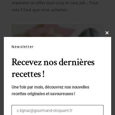
vraiment un effet tout cosy et tout joli… Pour
cela il faut que vous achetiez...
Close
this
modu
Newsletter
Recevez nos dernières
recettes !
Une fois par mois, découvrez nos nouvelles
recettes originales et savoureuses !
[:fr]Pompons de Noël[:en]Christmas pompoms[:]
Déc 3, 2016
|
DIY
c.lignac@gourmand-croquant.fr
[:fr] Si vous vous êtes toujours demandé
Email