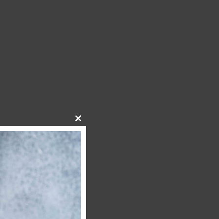
Close
this
module