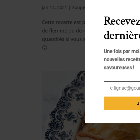
Jan 14, 2021
|
Soupes
Recevez
Cette recette est prête en 20 minutes top
de flemme ou de « pas de temps » j’adore
dernière
quantités si vous souhaitez en faire votre 
🙂...
Une fois par moi
nouvelles recette
savoureuses !
c.lignac@gou
Email
J