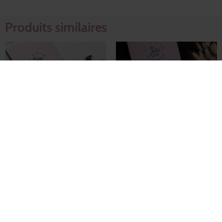
Produits similaires
LE CARNET
LE CARNET DE
SUCRÉ (11 fiches)
RECETTES
COMPLET (25
16,99
€
fiches)
29,99
€