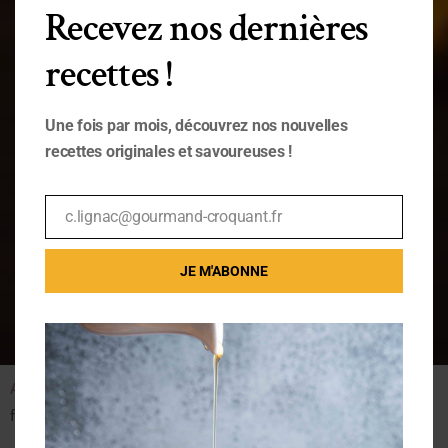
Recevez nos dernières
recettes !
Une fois par mois, découvrez nos nouvelles
recettes originales et savoureuses !
c.lignac@gourmand-croquant.fr
Email
JE M'ABONNE
Accueil
/
Boutique
/
Carnet de recettes
/ LE CARNET SALÉ (14
fiches)