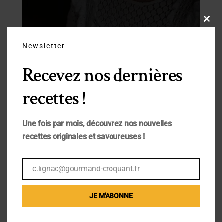
Close
this
modu
Newsletter
Recevez nos dernières
recettes !
Une fois par mois, découvrez nos nouvelles
recettes originales et savoureuses !
c.lignac@gourmand-croquant.fr
Email
JE M'ABONNE