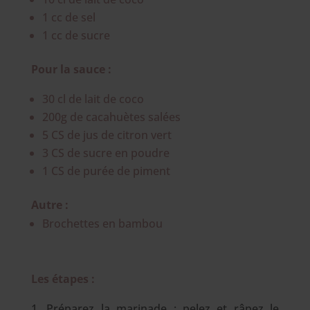
1 cc de sel
1 cc de sucre
Pour la sauce :
30 cl de lait de coco
200g de cacahuètes salées
5 CS de jus de citron vert
3 CS de sucre en poudre
1 CS de purée de piment
Autre :
Brochettes en bambou
Les étapes :
Préparez la marinade : pelez et râpez le