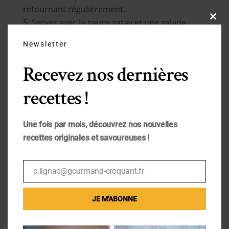
retournant régulièrement.
Servez avec la sauce satay et une salade.
Close
this
modu
Newsletter
Recevez nos dernières
recettes !
Une fois par mois, découvrez nos nouvelles
recettes originales et savoureuses !
c.lignac@gourmand-croquant.fr
Email
JE M'ABONNE