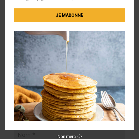
Email
Réponse
JE M'ABONNE
Poster le commentaire
Votre adresse e-mail ne sera pas publiée.
Les
champs obligatoires sont indiqués avec
*
Non merci 🙂