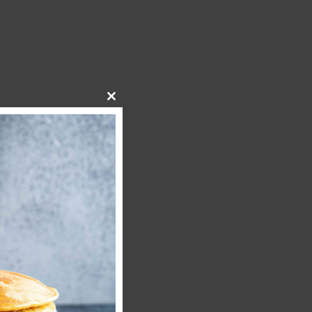
Close
this
module