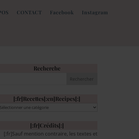
POS
CONTACT
Facebook
Instagram
Recherche
[:fr]Recettes[:en]Recipes[:]
:fr]Recettes[:en]Recipes[:]
[:fr]Crédits[:]
[:fr]Sauf mention contraire, les textes et