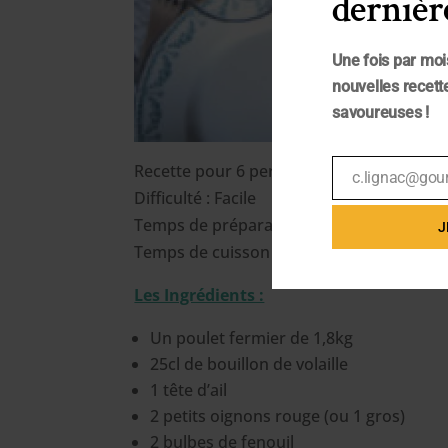
dernière
Une fois par moi
nouvelles recette
savoureuses !
Recette pour 6 personnes
c.lignac@gou
Email
Difficulté : Facile
Temps de préparation : 15 min
J
Temps de cuisson : 1h45
Les Ingrédients :
Un poulet fermier de 1,8kg
25cl de bouillon de volaille
1 tête d’ail
2 petits oignons rouge (ou 1 gros)
2 bulbes de fenouil