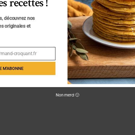
s recettes !
s, découvrez nos
s originales et
rmand-croquant.fr
E M'ABONNE
Non merci 🙂