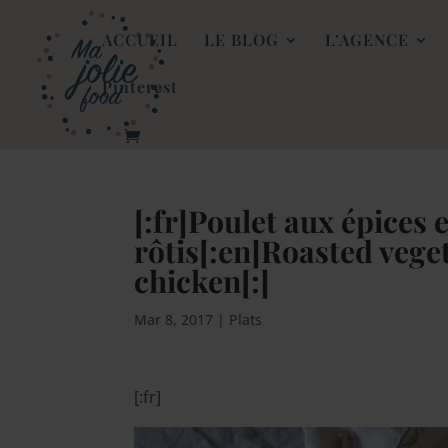
ACCUEIL
LE BLOG
L’AGENCE
Pinterest
[:fr]Poulet aux épices 
rôtis[:en]Roasted vege
chicken[:]
Mar 8, 2017
|
Plats
[:fr]