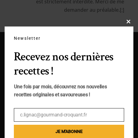
est strictement interdite. Merci de me
demander au préalable.[:]
Close
this
modu
Newsletter
Recevez nos dernières
recettes !
Une fois par mois, découvrez nos nouvelles
recettes originales et savoureuses !
c.lignac@gourmand-croquant.fr
Email
JE M'ABONNE