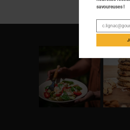
savoureuses !
c.lignac@gou
Email
J