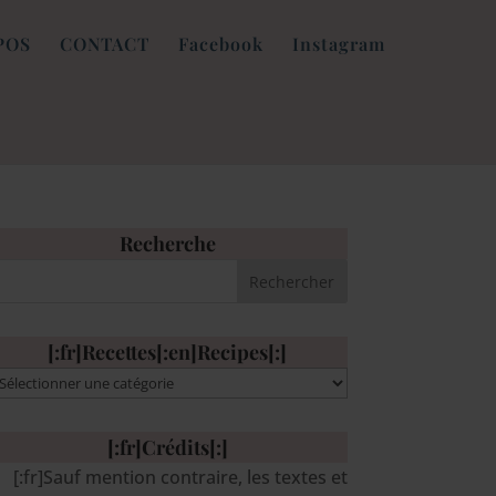
POS
CONTACT
Facebook
Instagram
Recherche
[:fr]Recettes[:en]Recipes[:]
:fr]Recettes[:en]Recipes[:]
[:fr]Crédits[:]
[:fr]Sauf mention contraire, les textes et