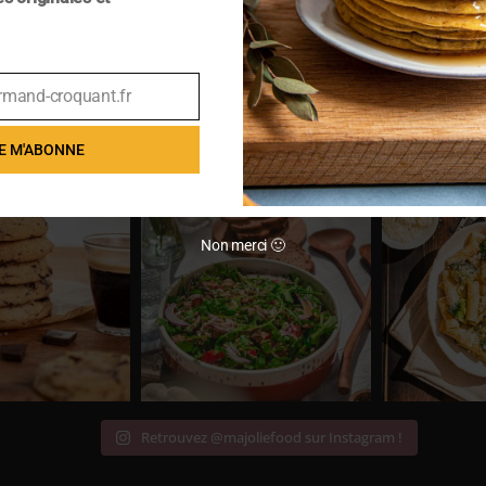
rmand-croquant.fr
E M'ABONNE
Non merci 🙂
Retrouvez @majoliefood sur Instagram !