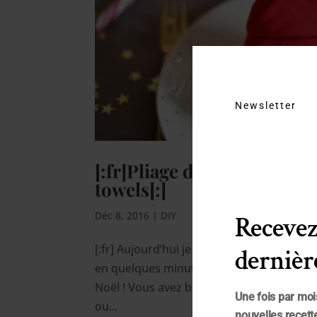
Newsletter
[:fr]Pliage de serviette p
towels[:]
Déc 8, 2016
|
DIY
Recevez
[:fr] Aujourd’hui je vais vous apprendre à
dernière
en quelques minutes seulement pour avoi
Noël ! Vous avez besoin de serviettes car
Une fois par moi
ou...
nouvelles recette