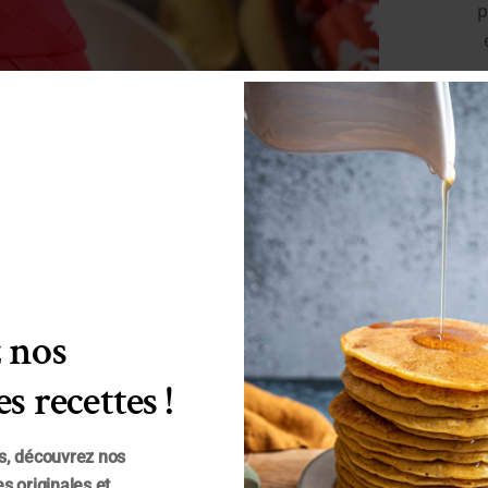
p
our Noël[:en]Folded Christmas
 nos
 plier une serviette en forme de sapin de Noël,
s recettes !
r un effet WHAOUH sur votre table, le soir de
rées de la couleur de votre choix (en papier
s, découvrez nos
s originales et