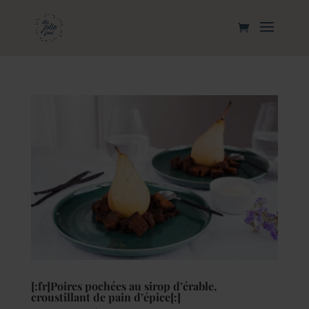
[:fr]Poires pochées au sirop d’érable,
croustillant de pain d’épice[:]