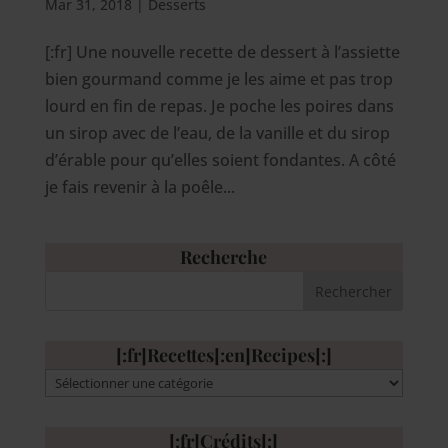
Mar 31, 2018
|
Desserts
[:fr] Une nouvelle recette de dessert à l’assiette
bien gourmand comme je les aime et pas trop
lourd en fin de repas. Je poche les poires dans
un sirop avec de l’eau, de la vanille et du sirop
d’érable pour qu’elles soient fondantes. A côté
je fais revenir à la poêle...
Recherche
[:fr]Recettes[:en]Recipes[:]
[:fr]Recettes[:en]Recipes[:]
[:fr]Crédits[:]