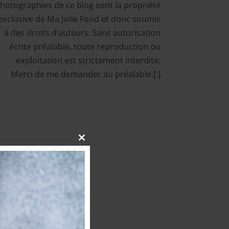
hotographies de ce blog sont la propriété
exclusive de Ma Jolie Food et donc soumis
à des droits d’auteurs. Sans autorisation
écrite préalable, toute reproduction ou
exploitation est strictement interdite.
Merci de me demander au préalable.[:]
Close
this
module