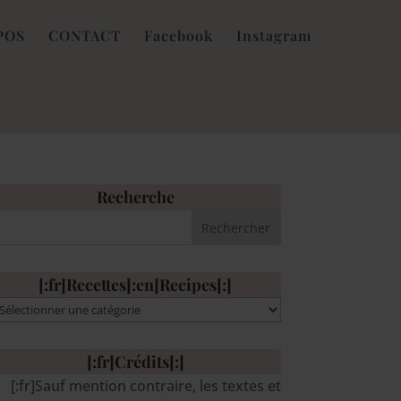
POS
CONTACT
Facebook
Instagram
Recherche
[:fr]Recettes[:en]Recipes[:]
:fr]Recettes[:en]Recipes[:]
[:fr]Crédits[:]
[:fr]Sauf mention contraire, les textes et