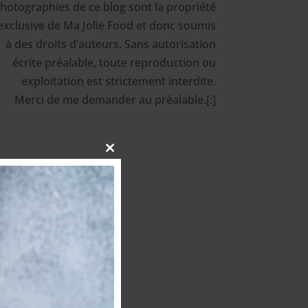
hotographies de ce blog sont la propriété
exclusive de Ma Jolie Food et donc soumis
à des droits d’auteurs. Sans autorisation
écrite préalable, toute reproduction ou
exploitation est strictement interdite.
Merci de me demander au préalable.[:]
Close
this
module