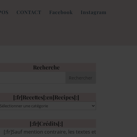
POS
CONTACT
Facebook
Instagram
Recherche
[:fr]Recettes[:en]Recipes[:]
:fr]Recettes[:en]Recipes[:]
[:fr]Crédits[:]
[:fr]Sauf mention contraire, les textes et