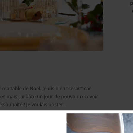
p
 ma table de Noël. Je dis bien “serait” car
es mais j’ai hâte un jour de pouvoir recevoir
souhaite ! Je voulais poster...