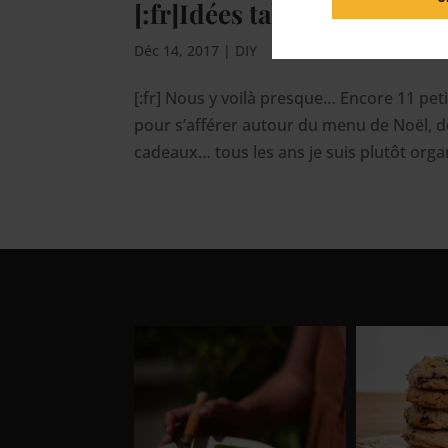
[:fr]Idées table de Noël {20
Déc 14, 2017
|
DIY
[:fr] Nous y voilà presque… Encore 11 peti
pour s’afférer autour du menu de Noël, de
cadeaux… tous les ans je suis plutôt organis