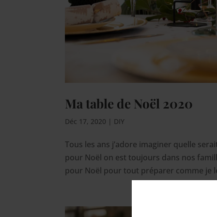
Ma table de Noël 2020
Déc 17, 2020
|
DIY
Tous les ans j’adore imaginer quelle serait
pour Noël on est toujours dans nos famill
pour Noël pour tout préparer comme je le 