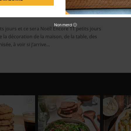
17}[:]
Non merci 🙂
ts jours et ce sera Noël! Encore 11 petits jours
 la décoration de la maison, de la table, des
ée, à voir si j’arrive...