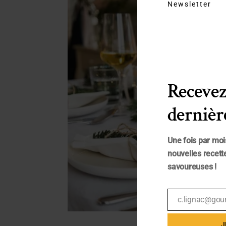
Newsletter
Recevez
dernière
Une fois par moi
nouvelles recette
savoureuses !
c.lignac@gou
Email
J