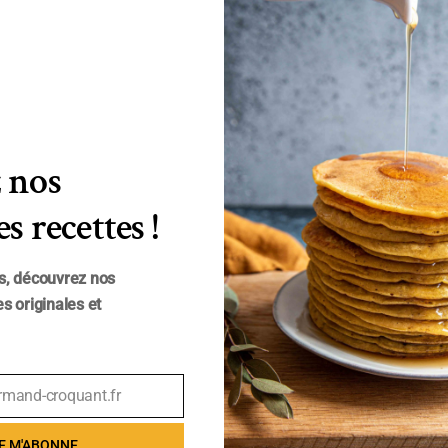
 nos
s recettes !
s, découvrez nos
s originales et
rmand-croquant.fr
E M'ABONNE