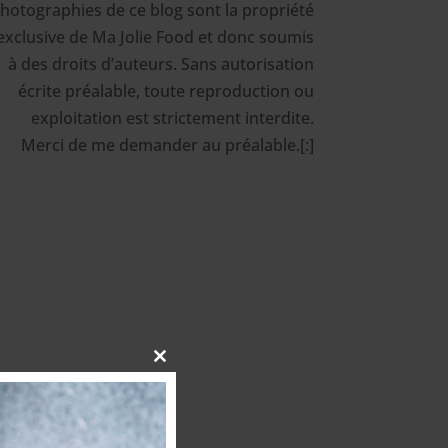
hotographies de ce blog sont la propriété
exclusive de Ma Jolie Food et donc soumis
à des droits d’auteurs. Sans autorisation
écrite préalable, toute reproduction ou
exploitation est strictement interdite.
Merci de me demander au préalable.[:]
Close
this
module