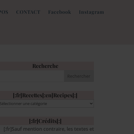
POS
CONTACT
Facebook
Instagram
Recherche
[:fr]Recettes[:en]Recipes[:]
:fr]Recettes[:en]Recipes[:]
[:fr]Crédits[:]
[:fr]Sauf mention contraire, les textes et