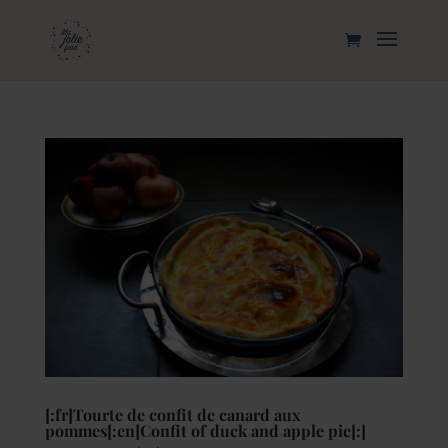
[:fr]Tourte de confit de canard aux
pommes[:en]Confit of duck and apple pie[:]