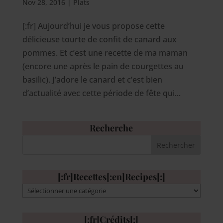
Nov 28, 2016
|
Plats
[:fr] Aujourd’hui je vous propose cette
délicieuse tourte de confit de canard aux
pommes. Et c’est une recette de ma maman
(encore une après le pain de courgettes au
basilic). J’adore le canard et c’est bien
d’actualité avec cette période de fête qui...
Recherche
[:fr]Recettes[:en]Recipes[:]
[:fr]Recettes[:en]Recipes[:]
[:fr]Crédits[:]