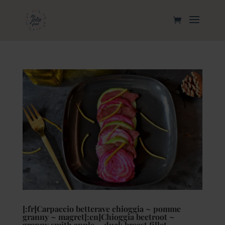
[:fr]Carpaccio betterave chioggia ~ pomme
granny ~ magret[:en]Chioggia beetroot ~
granny smith apple ~ duck breast fillet