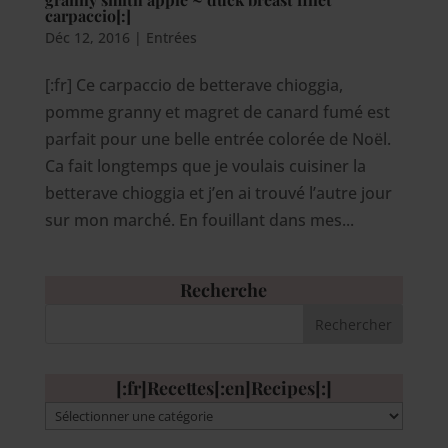
carpaccio[:]
Déc 12, 2016
|
Entrées
[:fr] Ce carpaccio de betterave chioggia,
pomme granny et magret de canard fumé est
parfait pour une belle entrée colorée de Noël.
Ca fait longtemps que je voulais cuisiner la
betterave chioggia et j’en ai trouvé l’autre jour
sur mon marché. En fouillant dans mes...
Recherche
[:fr]Recettes[:en]Recipes[:]
[:fr]Recettes[:en]Recipes[:]