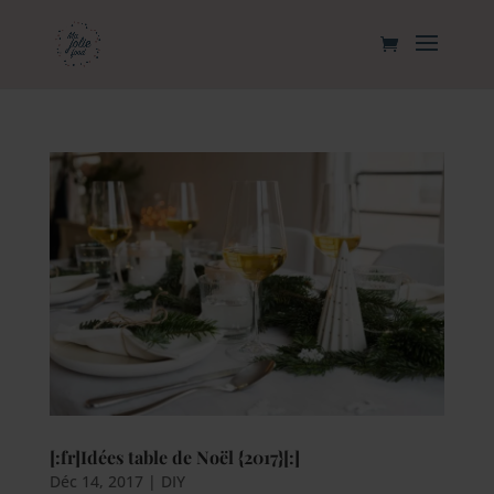
[:fr]Idées table de Noël {2017}[:]
Déc 14, 2017
|
DIY